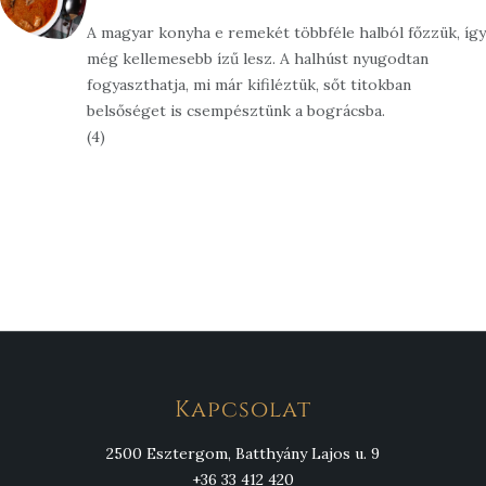
A magyar konyha e remekét többféle halból főzzük, így
még kellemesebb ízű lesz. A halhúst nyugodtan
fogyaszthatja, mi már kifiléztük, sőt titokban
belsőséget is csempésztünk a bográcsba.
(4)
Kapcsolat
2500 Esztergom, Batthyány Lajos u. 9
+36 33 412 420