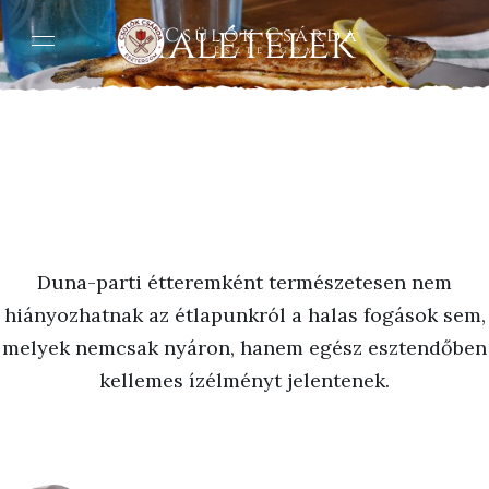
Halételek
Csülök Csárda
Esztergom
Duna-parti étteremként természetesen nem
hiányozhatnak az étlapunkról a halas fogások sem,
melyek nemcsak nyáron, hanem egész esztendőben
kellemes ízélményt jelentenek.