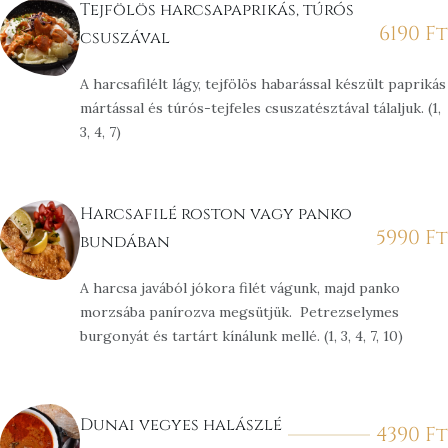
Tejfölös harcsapaprikás, túrós
6190
Ft
csuszával
A harcsafilélt lágy, tejfölös habarással készült paprikás
mártással és túrós-tejfeles csuszatésztával tálaljuk. (1,
3, 4, 7)
Harcsafilé roston vagy panko
5990
Ft
bundában
A harcsa javából jókora filét vágunk, majd panko
morzsába panírozva megsütjük. Petrezselymes
burgonyát és tartárt kínálunk mellé. (1, 3, 4, 7, 10)
Dunai vegyes halászlé
4390
Ft