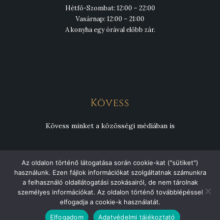
Hétfő-Szombat: 12:00 – 22:00
Vasárnap: 12:00 – 21:00
A konyha egy órával előbb zár.
Kövess
Kövess minket a közösségi médiában is
Az oldalon történő látogatása során cookie-kat ("sütiket")
használunk. Ezen fájlok információkat szolgáltatnak számunkra
a felhasználó oldallátogatási szokásairól, de nem tárolnak
Copyright © 2026 Csülök Csárda. Minden jog fenntartva.
személyes információkat. Az oldalon történő továbblépéssel
elfogadja a cookie-k használatát.
Elfogadom
Adatvédelmi tájékoztató