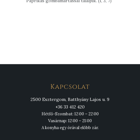
Paprikás gombamártással tálaljuk. (1, 3, 7)
Kapcsolat
2500 Esztergom, Batthyány Lajos u. 9
+36 33 412 420
Hétfő-Szombat: 12:00 – 22:00
Vasárnap: 12:00 – 21:00
A konyha egy órával előbb zár.