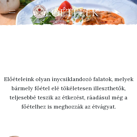
Előételek
Csülök Csárda
Esztergom
Előételeink olyan ínycsiklandozó falatok, melyek
bármely főétel elé tökéletesen illeszthetők,
teljesebbé teszik az étkezést, ráadásul még a
főételhez is meghozzák az étvágyat.