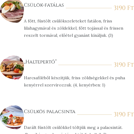
Csülök-fatálas
3190
Ft
A főtt, füstölt csülökszeleteket fatálon, friss
lilahagymával és zöldekkel, főtt tojással és frissen
reszelt tormával, előétel gyanánt kínáljuk. (3)
„Haltepertő”
3190
Ft
Harcsafiléből készítjük, friss zöldségekkel és puha
kenyérrel szervírozzuk. (4, kenyérben: 1)
Csülkös palacsinta
3190
Ft
Darált füstölt csülökkel töltjük meg a palacsintát.