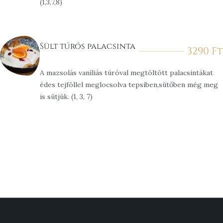
(1,3,7,8)
Sült túrós palacsinta
3290
Ft
A mazsolás vaníliás túróval megtöltött palacsintákat
édes tejföllel meglocsolva tepsiben,sütőben még meg
is sütjük. (1, 3, 7)