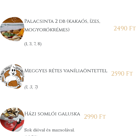
Palacsinta 2 db (kakaós, ízes,
2490
Ft
mogyorókrémes)
(1, 3, 7, 8)
Meggyes rétes vaníliaöntettel
2590
Ft
(1, 3, 7)
Házi somlói galuska
2990
Ft
Sok dióval és mazsolával.