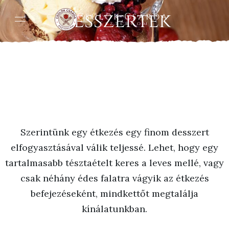
Desszertek
Csülök Csárda
Esztergom
Szerintünk egy étkezés egy finom desszert
elfogyasztásával válik teljessé. Lehet, hogy egy
tartalmasabb tésztaételt keres a leves mellé, vagy
csak néhány édes falatra vágyik az étkezés
befejezéseként, mindkettőt megtalálja
kínálatunkban.