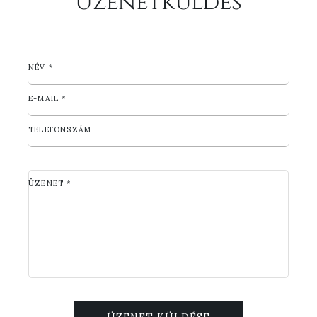
Üzenetküldés
NÉV *
E-MAIL *
TELEFONSZÁM
ÜZENET *
ÜZENET KÜLDÉSE