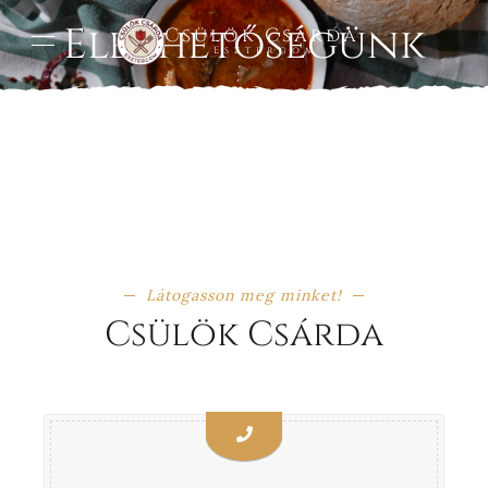
Elérhetőségünk
Csülök Csárda
Esztergom
Látogasson meg minket!
Csülök Csárda