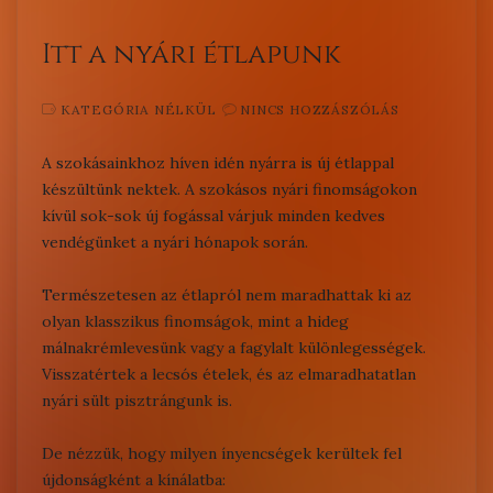
Itt a nyári étlapunk
KATEGÓRIA NÉLKÜL
NINCS HOZZÁSZÓLÁS
A szokásainkhoz híven idén nyárra is új étlappal
készültünk nektek. A szokásos nyári finomságokon
kívül sok-sok új fogással várjuk minden kedves
vendégünket a nyári hónapok során.
Természetesen az étlapról nem maradhattak ki az
olyan klasszikus finomságok, mint a hideg
málnakrémlevesünk vagy a fagylalt különlegességek.
Visszatértek a lecsós ételek, és az elmaradhatatlan
nyári sült pisztrángunk is.
De nézzük, hogy milyen ínyencségek kerültek fel
újdonságként a kínálatba: