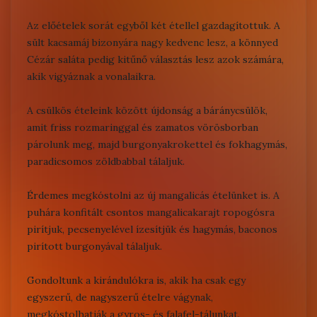
Az előételek sorát egyből két étellel gazdagítottuk. A
sült kacsamáj
bizonyára nagy kedvenc lesz, a könnyed
Cézár saláta
pedig kitűnő választás lesz azok számára,
akik vigyáznak a vonalaikra.
A csülkös ételeink között újdonság a
báránycsülök
,
amit friss rozmaringgal és zamatos vörösborban
párolunk meg, majd burgonyakrokettel és fokhagymás,
paradicsomos zöldbabbal tálaljuk.
Érdemes megkóstolni az
új mangalicás ételünket
is. A
puhára konfitált csontos mangalicakarajt ropogósra
pirítjuk, pecsenyelével ízesítjük és hagymás, baconos
pirított burgonyával tálaljuk.
Gondoltunk a kirándulókra is, akik ha csak egy
egyszerű, de nagyszerű ételre vágynak,
megkóstolhatják a
gyros- és falafel-tálunkat.