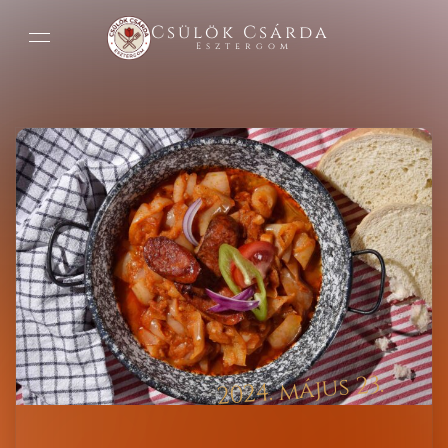
Csülök Csárda
Esztergom
2024. május 23.